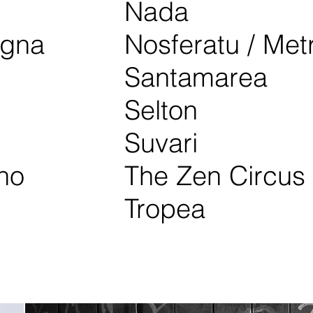
Nada
ogna
Nosferatu / Met
Santamarea
Selton
Suvari
no
The Zen Circus
Tropea