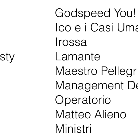
Godspeed You!
Ico e i Casi Um
Irossa
sty
Lamante
Maestro Pellegri
Management Del
Operatorio
Matteo Alieno
Ministri