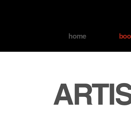
home
boo
ARTIS