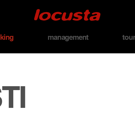
king
management
tou
TI