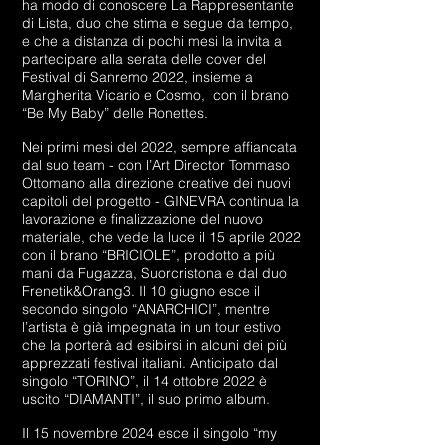
ha modo di conoscere La Rappresentante
di Lista, duo che stima e segue da tempo,
e che a distanza di pochi mesi la invita a
partecipare alla serata delle cover del
Festival di Sanremo 2022, insieme a
Margherita Vicario e Cosmo, con il brano
“Be My Baby” delle Ronettes.
Nei primi mesi del 2022, sempre affiancata
dal suo team - con l’Art Director Tommaso
Ottomano alla direzione creative dei nuovi
capitoli del progetto - GINEVRA continua la
lavorazione e finalizzazione del nuovo
materiale, che vede la luce il 15 aprile 2022
con il brano “BRICIOLE”, prodotto a più
mani da Fugazza, Suorcristona e dal duo
Frenetik&Orang3. Il 10 giugno esce il
secondo singolo “ANARCHICI”, mentre
l’artista è già impegnata in un tour estivo
che la porterà ad esibirsi in alcuni dei più
apprezzati festival italiani. Anticipato dal
singolo “TORINO”, il 14 ottobre 2022 è
uscito “DIAMANTI”, il suo primo album.
Il 15 novembre 2024 esce il singolo “my