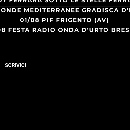
07 FERRARA SOTTO LE STELLE FERR
01/08 PIF FRIGENTO (AV)
08 FESTA RADIO ONDA D'URTO BRES
SCRIVICI
Desing by : Locusta
ufficio
comunicazione@locusta.ne
t