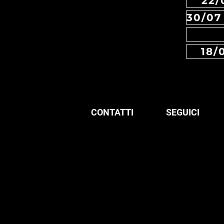
22/
18/
CONTATTI
SEGUICI
© 1998 Locusta SRL
Facebook
via Sant'Antonio, 18
Instagram
56125 Pisa Italia
p.iva 02054600503