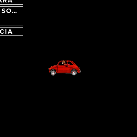
ARA
30/07 ONDE MEDITERRANEE GRADISCA D'ISONZO (GO)
CIA