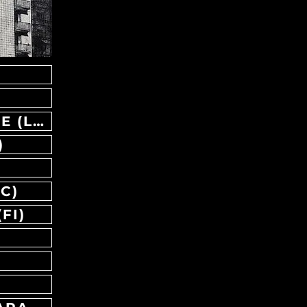
20/06 LA PRIMA ESTATE LIDO DI CAMAIORE (LU)
)
C)
FI)