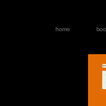
home
boo