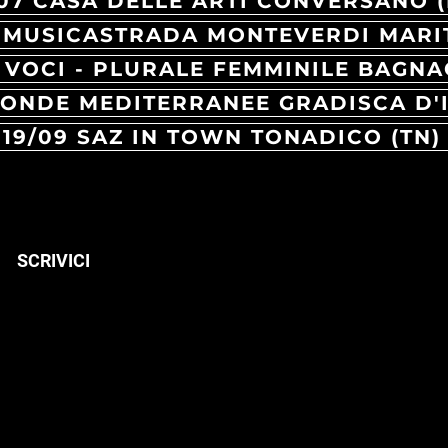
07 CASA DELLE ARTI CONVERSANO (
7 VOCI - PLURALE FEMMINILE BAGNA
19/09 SAZ IN TOWN TONADICO (TN)
SCRIVICI
Desing by : Locusta
ufficio
comunicazione@locusta.ne
t