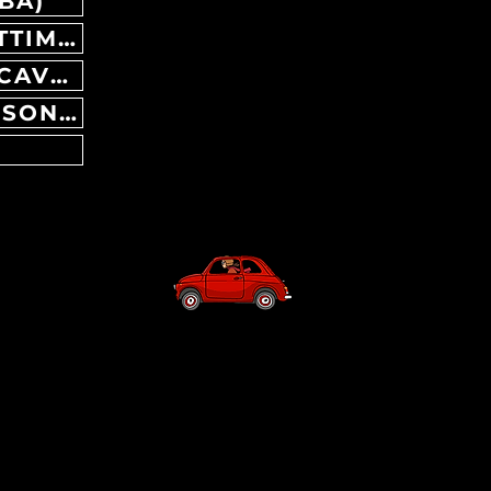
BA)
30/07 MUSICASTRADA MONTEVERDI MARITTIMO (PI)
CAVALLO (RA)
01/08 ONDE MEDITERRANEE GRADISCA D'ISONZO (GO)