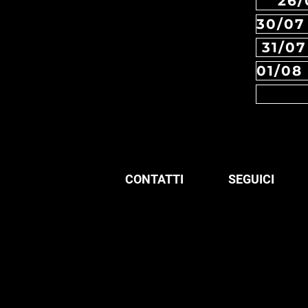
26/
31/0
CONTATTI
SEGUICI
© 1998 Locusta SRL
Facebook
via Sant'Antonio, 18
Instagram
56125 Pisa Italia