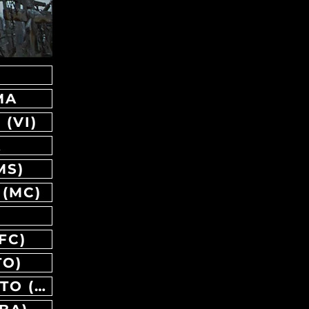
MA
(VI)
A
MS)
 (MC)
FC)
TO)
24/07 SEI FESTIVAL CORIGLIANO D'OTRANTO (LE)