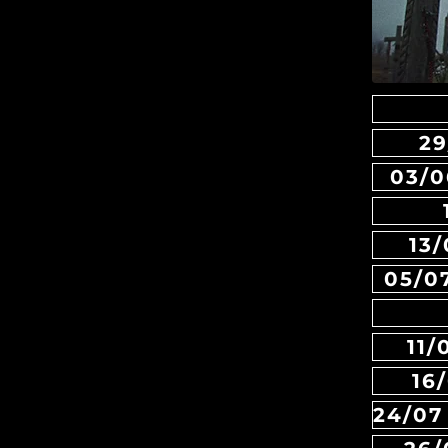
29
03/0
13
05/0
11
16