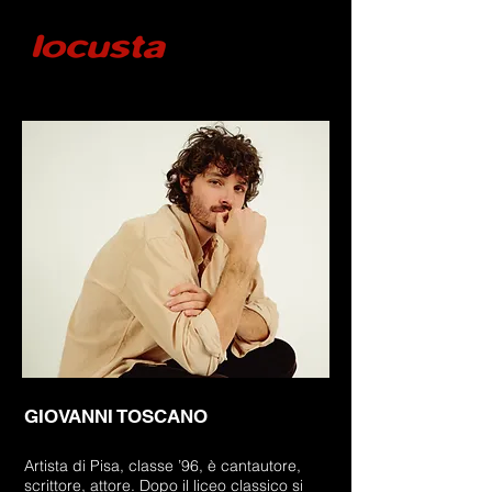
GIOVANNI TOSCANO
Artista di Pisa, classe ’96, è cantautore,
scrittore, attore. Dopo il liceo classico si