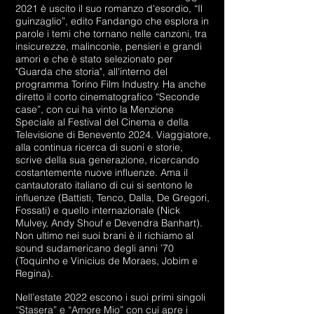
2021 è uscito il suo romanzo d'esordio, “Il
guinzaglio”, edito Fandango che esplora in
parole i temi che tornano nelle canzoni, tra
insicurezze, malinconie, pensieri e grandi
amori e che è stato selezionato per
"Guarda che storia", all'interno del
programma Torino Film Industry. Ha anche
diretto il corto cinematografico “Seconde
case”, con cui ha vinto la Menzione
Speciale al Festival del Cinema e della
Televisione di Benevento 2024. Viaggiatore,
alla continua ricerca di suoni e storie,
scrive della sua generazione, ricercando
costantemente nuove influenze. Ama il
cantautorato italiano di cui si sentono le
influenze (Battisti, Tenco, Dalla, De Gregori,
Fossati) e quello internazionale (Nick
Mulvey, Andy Shouf e Devendra Banhart).
Non ultimo nei suoi brani è il richiamo al
sound sudamericano degli anni ’70
(Toquinho e Vinicius de Moraes, Jobim e
Regina).
Nell’estate 2022 escono i suoi primi singoli
“Stasera” e “Amore Mio” con cui apre i