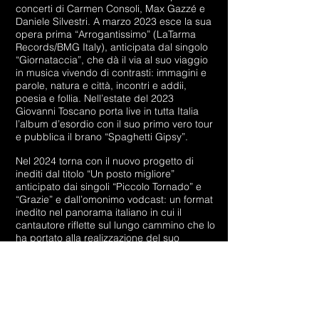
concerti di Carmen Consoli, Max Gazzé e
Daniele Silvestri. A marzo 2023 esce la sua
opera prima “Arrogantissimo” (LaTarma
Records/BMG Italy), anticipata dal singolo
“Giornataccia”, che dà il via al suo viaggio
in musica vivendo di contrasti: immagini e
parole, natura e città, incontri e addii,
poesia e follia. Nell’estate del 2023
Giovanni Toscano porta live in tutta Italia
l’album d’esordio con il suo primo vero tour
e pubblica il brano “Spaghetti Gipsy”.
Nel 2024 torna con il nuovo progetto di
inediti dal titolo “Un posto migliore”
anticipato dai singoli “Piccolo Tornado” e
“Grazie” e dall’omonimo vodcast: un format
inedito nel panorama italiano in cui il
cantautore riflette sul lungo cammino che lo
ha portato alla realizzazione del suo
secondo album. Giovanni Toscano ha
presentato il disco con una serie di incontri
e racconti dal vivo nelle principali città
italiane: Milano, Roma, Bologna e Pisa.
Nell’album figurano le collaborazioni con
Emma Nolde e Assurditè. Voce graffiata,