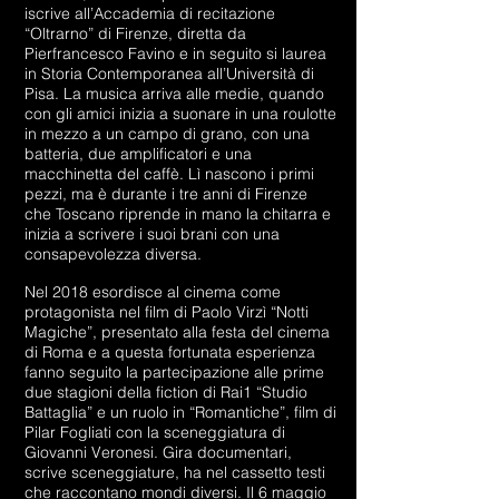
iscrive all’Accademia di recitazione
“Oltrarno” di Firenze, diretta da
Pierfrancesco Favino e in seguito si laurea
in Storia Contemporanea all’Università di
Pisa. La musica arriva alle medie, quando
con gli amici inizia a suonare in una roulotte
in mezzo a un campo di grano, con una
batteria, due amplificatori e una
macchinetta del caffè. Lì nascono i primi
pezzi, ma è durante i tre anni di Firenze
che Toscano riprende in mano la chitarra e
inizia a scrivere i suoi brani con una
consapevolezza diversa.
Nel 2018 esordisce al cinema come
protagonista nel film di Paolo Virzì “Notti
Magiche”, presentato alla festa del cinema
di Roma e a questa fortunata esperienza
fanno seguito la partecipazione alle prime
due stagioni della fiction di Rai1 “Studio
Battaglia” e un ruolo in “Romantiche”, film di
Pilar Fogliati con la sceneggiatura di
Giovanni Veronesi. Gira documentari,
scrive sceneggiature, ha nel cassetto testi
che raccontano mondi diversi. Il 6 maggio